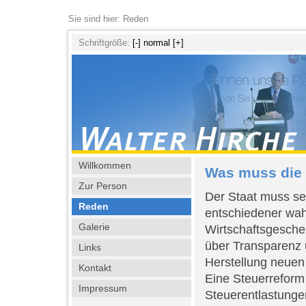
Sie sind hier: Reden
Schriftgröße:
[-]
normal
[+]
Willkommen
Was muss die
Zur Person
Der Staat muss se
Reden
entschiedener wah
Galerie
Wirtschaftsgesche
über Transparenz 
Links
Herstellung neuen
Kontakt
Eine Steuerreform
Impressum
Steuerentlastunge