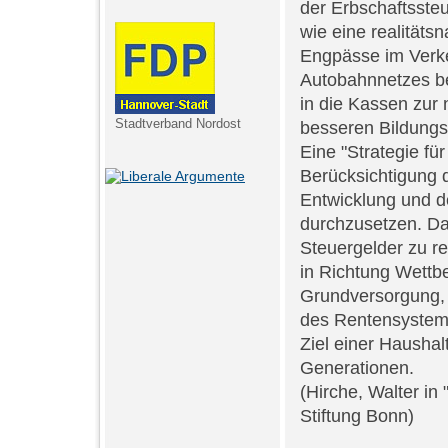
der Erbschaftsste
wie eine realität
Engpässe im Verke
Autobahnnetzes be
in die Kassen zur 
Stadtverband Nordost
besseren Bildungs
Eine "Strategie fü
Berücksichtigung
Entwicklung und d
durchzusetzen. Da
Steuergelder zu r
in Richtung Wettb
Grundversorgung, a
des Rentensystem
Ziel einer Haushal
Generationen.
(Hirche, Walter in
Stiftung Bonn)