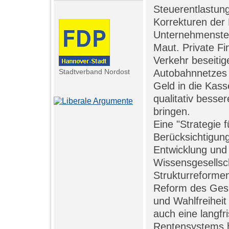
Steuerentlastun
Korrekturen der
Unternehmensteu
Maut. Private F
Verkehr beseiti
Stadtverband Nordost
Autobahnnetzes 
Geld in die Kass
qualitativ besse
bringen.
Eine "Strategie 
Berücksichtigun
Entwicklung und
Wissensgesellsch
Strukturreformen
Reform des Gesu
und Wahlfreihei
auch eine langfri
Rentensystems h