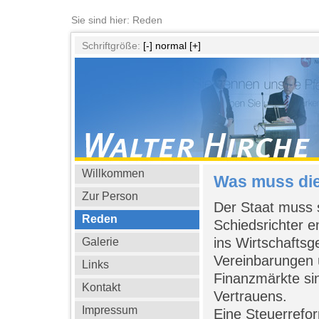
Sie sind hier: Reden
Schriftgröße:
[-]
normal
[+]
Willkommen
Was muss di
Zur Person
Der Staat muss 
Reden
Schiedsrichter e
ins Wirtschaftsg
Galerie
Vereinbarungen 
Links
Finanzmärkte si
Kontakt
Vertrauens.
Impressum
Eine Steuerrefo