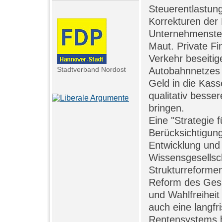
Steuerentlastun
Korrekturen der
Unternehmensteu
Maut. Private F
Verkehr beseiti
Stadtverband Nordost
Autobahnnetzes 
Geld in die Kass
qualitativ besse
bringen.
Eine "Strategie 
Berücksichtigun
Entwicklung und
Wissensgesellsch
Strukturreformen
Reform des Gesu
und Wahlfreihei
auch eine langfri
Rentensystems h