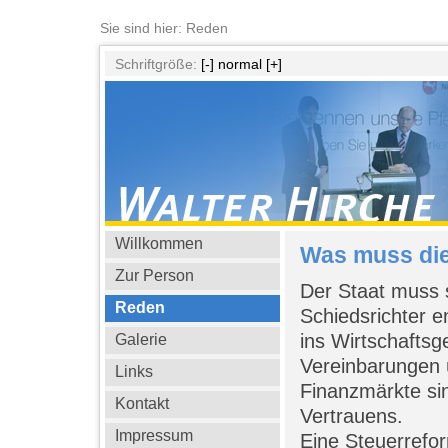
Sie sind hier: Reden
Schriftgröße:
[-]
normal
[+]
Willkommen
Was muss di
Zur Person
Der Staat muss 
Reden
Schiedsrichter e
ins Wirtschaftsg
Galerie
Vereinbarungen 
Links
Finanzmärkte si
Kontakt
Vertrauens.
Impressum
Eine Steuerrefo