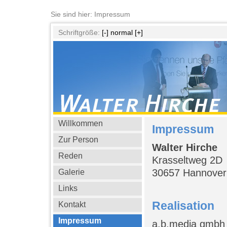
Sie sind hier: Impressum
Schriftgröße:
[-]
normal
[+]
Willkommen
Impressum
Zur Person
Walter Hirche
Reden
Krasseltweg 2D
30657 Hannover
Galerie
Links
Realisation
Kontakt
Impressum
a.b.media gmbh