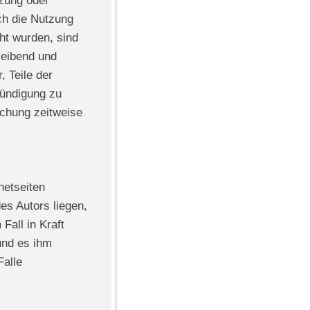
tzung oder
ch die Nutzung
cht wurden, sind
leibend und
, Teile der
ündigung zu
ichung zeitweise
netseiten
es Autors liegen,
Fall in Kraft
und es ihm
Falle