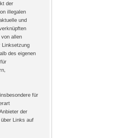
kt der
on illegalen
aktuelle und
/verknüpften
 von allen
r Linksetzung
halb des eigenen
für
rn,
d insbesondere für
erart
 Anbieter der
 über Links auf