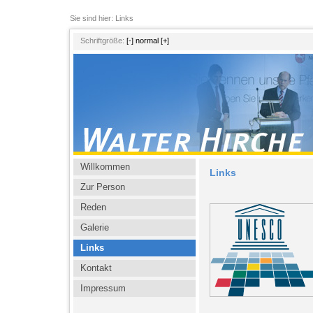
Sie sind hier: Links
Schriftgröße:
[-]
normal
[+]
Willkommen
Links
Zur Person
Reden
Galerie
Links
Kontakt
Impressum