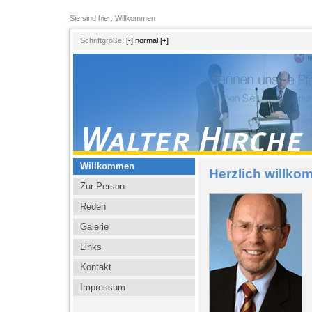
Sie sind hier: Willkommen
Schriftgröße:
[-]
normal
[+]
Willkommen
Herzlich willk
Zur Person
Reden
Galerie
Links
Kontakt
Impressum