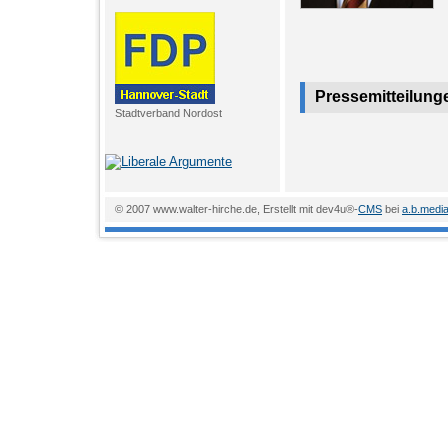
Pressemitteilun
Stadtverband Nordost
© 2007 www.walter-hirche.de, Erstellt mit dev4u®-
CMS
bei
a.b.medi